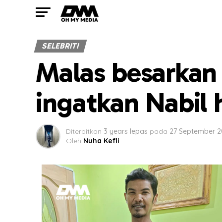
SELEBRITI
Malas besarkan 
ingatkan Nabil 
Diterbitkan
3 years lepas
pada
27 September 
Oleh
Nuha Kefli