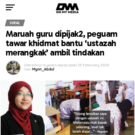
VIRAL
Maruah guru dipijak2, peguam
tawar khidmat bantu ‘ustazah
merangkak’ ambil tindakan
Diterbitkan
6 years lepas
pada
25 February 2020
Oleh
Mynn_Abdul