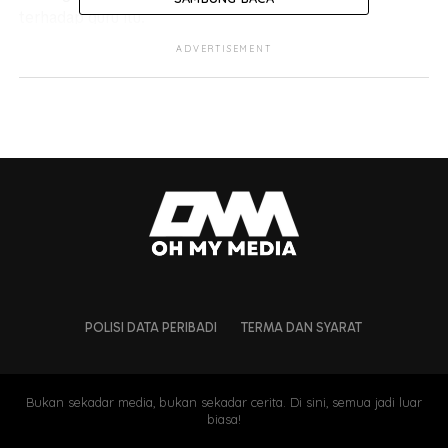
terhadap guru itu.
ADVERTISEMENT
Menerusi entrinya, peguam itu berpendapat bahawa
tindakan ibu terbabit telah dianggap melampau, kerana
menjatuhkan maruah guru, sedangkan ada saluran yang
lebih baik digunakan untuk menyelesaikan isu tersebut.
POLISI DATA PERIBADI
TERMA DAN SYARAT
Bukan sekadar media, bukan sekadar cerita. Di sini, semua jadi luar
biasa!