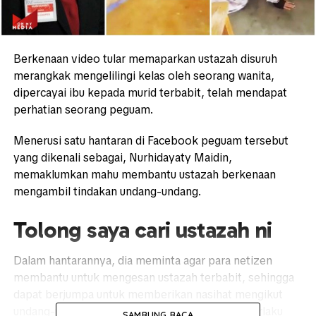
Berkenaan video tular memaparkan ustazah disuruh
merangkak mengelilingi kelas oleh seorang wanita,
dipercayai ibu kepada murid terbabit, telah mendapat
perhatian seorang peguam.
Menerusi satu hantaran di Facebook peguam tersebut
yang dikenali sebagai, Nurhidayaty Maidin,
memaklumkan mahu membantu ustazah berkenaan
mengambil tindakan undang-undang.
Tolong saya cari ustazah ni
Dalam hantarannya, dia meminta agar para netizen
membantu untuk mengesan ustazah terbabit, sehingga
dapat berjumpa untuk memberikan nasihat mengikut
undang-undang, berkenaan penghinaan yang berlaku
SAMBUNG BACA