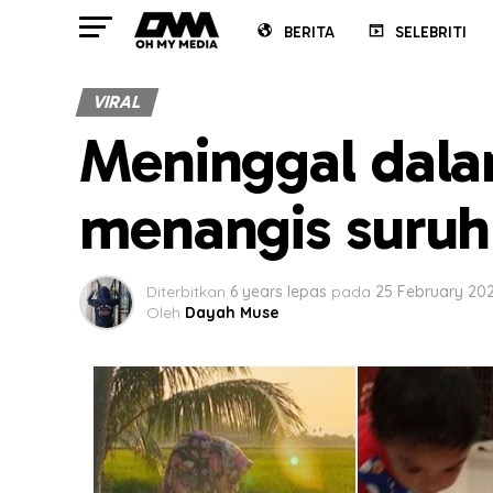
BERITA
SELEBRITI
VIRAL
Meninggal dala
menangis suruh 
Diterbitkan
6 years lepas
pada
25 February 20
Oleh
Dayah Muse