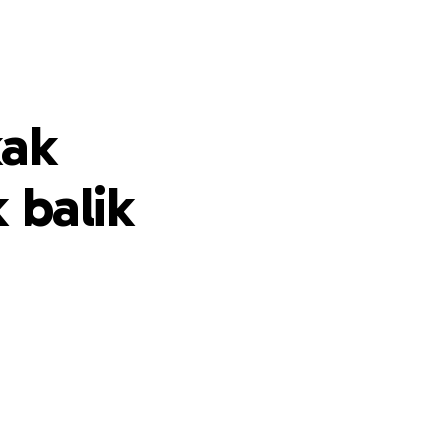
kak
 balik