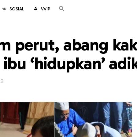
SOSIAL
VVIP
m perut, abang ka
ibu ‘hidupkan’ adik
20