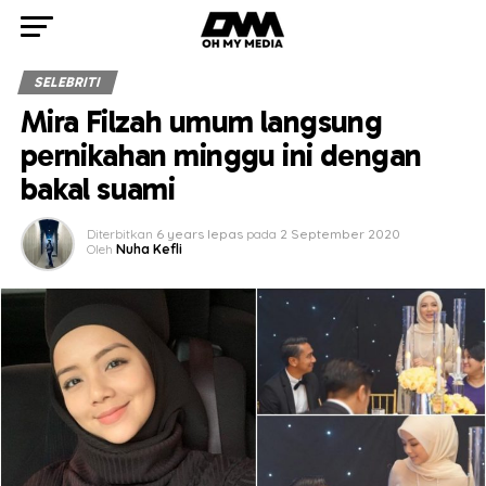
SELEBRITI
Mira Filzah umum langsung
pernikahan minggu ini dengan
bakal suami
Diterbitkan
6 years lepas
pada
2 September 2020
Oleh
Nuha Kefli