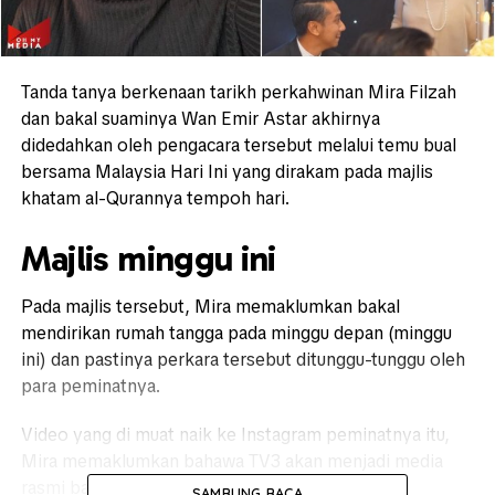
Tanda tanya berkenaan tarikh perkahwinan Mira Filzah
dan bakal suaminya Wan Emir Astar akhirnya
didedahkan oleh pengacara tersebut melalui temu bual
bersama Malaysia Hari Ini yang dirakam pada majlis
khatam al-Qurannya tempoh hari.
Majlis minggu ini
Pada majlis tersebut, Mira memaklumkan bakal
mendirikan rumah tangga pada minggu depan (minggu
ini) dan pastinya perkara tersebut ditunggu-tunggu oleh
para peminatnya.
Video yang di muat naik ke Instagram peminatnya itu,
Mira memaklumkan bahawa TV3 akan menjadi media
rasmi bagi majlis perkahwinannya nanti.
SAMBUNG BACA