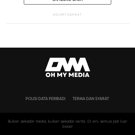
To enable full Instagram embedding experience, please
ADVERTISEMENT
add your access token by navigating to:
Dashboard > EmbedPress > Settings > Sources >
Instagram
Suami yang tepat untuk dia &
bakal anak2
Karakter Wan Emir yang bertanggungjawab telah
menjadi antara punca mengapa dia memilih lelaki
tersebut sebagai imam dan bapa kepada anak-anaknya
nanti.
POLISI DATA PERIBADI
TERMA DAN SYARAT
Bukan sekadar media, bukan sekadar cerita. Di sini, semua jadi luar
biasa!