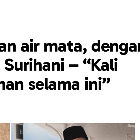
an air mata, denga
a Surihani – “Kali
han selama ini”