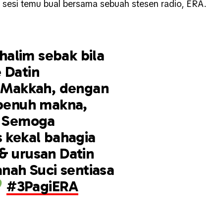
u sesi temu bual bersama sebuah stesen radio, ERA.
alim sebak bila
 Datin
i Makkah, dengan
 penuh makna,
” Semoga
s kekal bahagia
& urusan Datin
anah Suci sentiasa
#3PagiERA