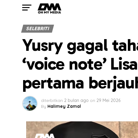
SELEBRITI
Yusry gagal tah
‘voice note’ Lis
pertama berjau
diterbitkan
2 bulan ago
on
29 Mei 2026
By
Halimey Zamal