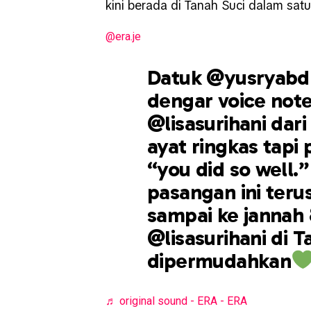
kini berada di Tanah Suci dalam sat
@era.je
Datuk @yusryabdh
dengar voice note
@lisasurihani dar
ayat ringkas tapi
“you did so well.
pasangan ini teru
sampai ke jannah 
@lisasurihani di T
dipermudahkan
♬ original sound - ERA - ERA