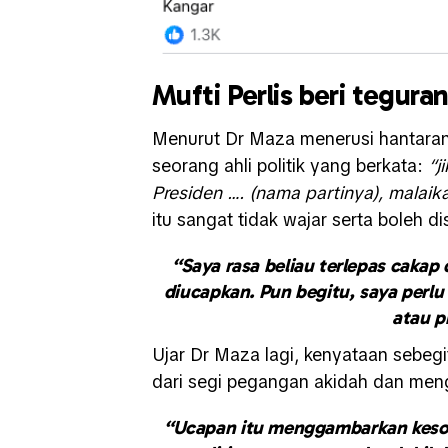
Mufti Perlis beri tegura
Menurut Dr Maza menerusi hantaran
seorang ahli politik yang berkata:
“j
Presiden …. (nama partinya), malaik
itu sangat tidak wajar serta boleh d
“Saya rasa beliau terlepas cakap
diucapkan. Pun begitu, saya perlu
atau p
Ujar Dr Maza lagi, kenyataan seb
dari segi pegangan akidah dan me
“Ucapan itu menggambarkan keso