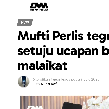
VVIP
Mufti Perlis teg
setuju ucapan 
malaikat
Diterbitkan
1 year lepas
pada
8 July 2025
Oleh
Nuha Kefli