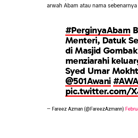
arwah Abam atau nama sebenarnya 
#PerginyaAbam
B
Menteri, Datuk Se
di Masjid Gombak
menziarahi kelua
Syed Umar Mokhta
@501Awani
#AWA
pic.twitter.com/
— Fareez Azman (@FareezAzmann)
Febru