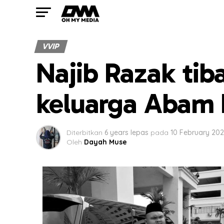
VVIP
Najib Razak tiba
keluarga Abam
Diterbitkan
6 years lepas
pada
10 February 20
Oleh
Dayah Muse