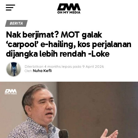
BERITA
Nak berjimat? MOT galak
‘carpool’ e-hailing, kos perjalanan
dijangka lebih rendah -Loke
Diterbitkan
4 months lepas
pada
9 April 2026
Oleh
Nuha Kefli