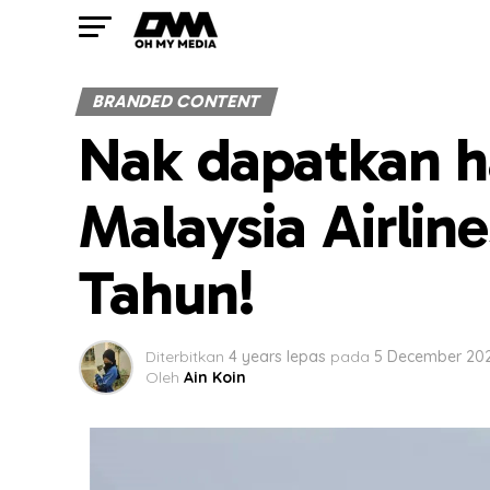
BRANDED CONTENT
Nak dapatkan ha
Malaysia Airlin
Tahun!
Diterbitkan
4 years lepas
pada
5 December 20
Oleh
Ain Koin