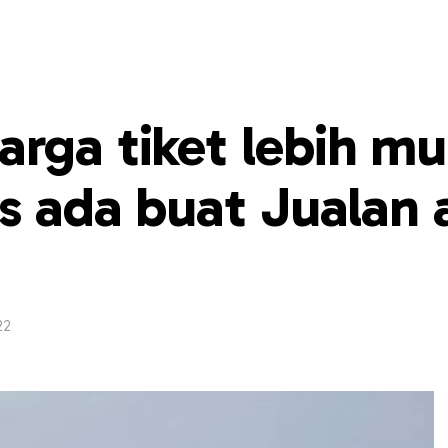
rga tiket lebih m
es ada buat Jualan 
22