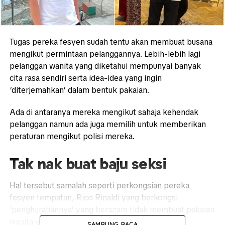
Tugas pereka fesyen sudah tentu akan membuat busana
mengikut permintaan pelanggannya. Lebih-lebih lagi
pelanggan wanita yang diketahui mempunyai banyak
cita rasa sendiri serta idea-idea yang ingin
‘diterjemahkan’ dalam bentuk pakaian.
Ada di antaranya mereka mengikut sahaja kehendak
pelanggan namun ada juga memilih untuk memberikan
peraturan mengikut polisi mereka.
Tak nak buat baju seksi
Hal tersebut samalah seperti perkongsian pereka
fesyen tempatan, Rico Rinaldi yang berkongsi
‘penghijrahannya’ yang berazam tidak membuat pakaian
wanita yang mendedahkan aurat.
SAMBUNG BACA