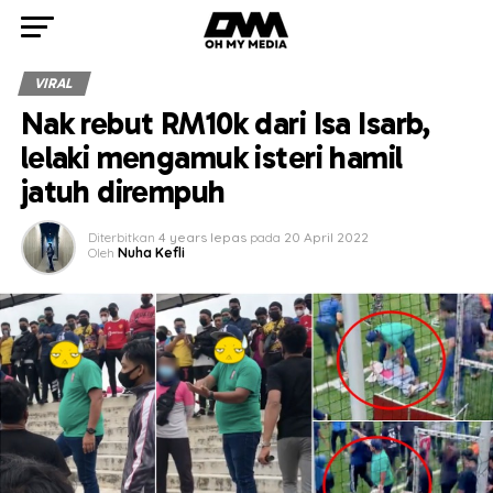
VIRAL
Nak rebut RM10k dari Isa Isarb,
lelaki mengamuk isteri hamil
jatuh dirempuh
Diterbitkan
4 years lepas
pada
20 April 2022
Oleh
Nuha Kefli