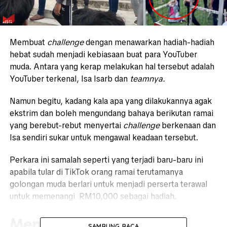
Membuat
challenge
dengan menawarkan hadiah-hadiah
hebat sudah menjadi kebiasaan buat para YouTuber
muda. Antara yang kerap melakukan hal tersebut adalah
YouTuber terkenal, Isa Isarb dan
teamnya.
Namun begitu, kadang kala apa yang dilakukannya agak
ekstrim dan boleh mengundang bahaya berikutan ramai
yang berebut-rebut menyertai
challenge
berkenaan dan
Isa sendiri sukar untuk mengawal keadaan tersebut.
Perkara ini samalah seperti yang terjadi baru-baru ini
apabila tular di TikTok orang ramai terutamanya
golongan muda berlari untuk menjadi perserta terawal
untuk memenangi RM10,000 sebagai hadiah.
Mengamuk isteri terjatuh
SAMBUNG BACA