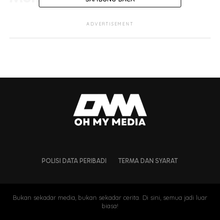
Apa yang membuatkan
challenge
berkenaan viral adalah
ADVERTISEMENT
video orang ramai yang kebanyakkan lelaki berlari untuk
masuk ke dalam padang sehingga merempuh seorang
wanita yang juga isteri kepada salah seorang daripada
sekumpulan lelaki itu sehingga jatuh.
https://www.tiktok.com/@naazhimabrahim/video/7088196
is_copy_url=1&is_from_webapp=v1&lang=en
POLISI DATA PERIBADI
TERMA DAN SYARAT
Bukan sekadar media, bukan sekadar cerita. Di sini, semua jadi luar
biasa!