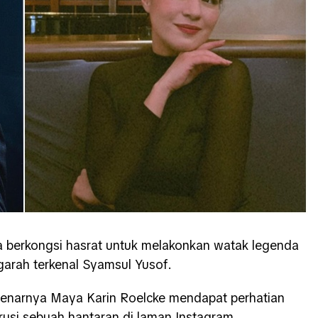
a berkongsi hasrat untuk melakonkan watak legenda
garah terkenal Syamsul Yusof.
benarnya Maya Karin Roelcke mendapat perhatian
rusi sebuah hantaran di laman Instagram.