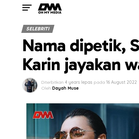
SELEBRITI
Nama dipetik, 
Karin jayakan 
Diterbitkan
4 years lepas
pada
16 August 2022
Oleh
Dayah Muse