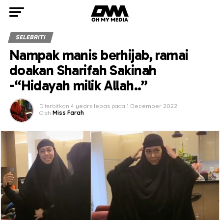
SELEBRITI
Nampak manis berhijab, ramai
doakan Sharifah Sakinah
-“Hidayah milik Allah..”
Diterbitkan
4 years lepas
pada
1 December 2022
Oleh
Miss Farah