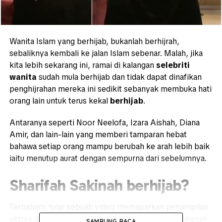
Wanita Islam yang berhijab, bukanlah berhijrah,
sebaliknya kembali ke jalan Islam sebenar. Malah, jika
kita lebih sekarang ini, ramai di kalangan
selebriti
wanita
sudah mula berhijab dan tidak dapat dinafikan
penghijrahan mereka ini sedikit sebanyak membuka hati
orang lain untuk terus kekal
berhijab
.
Antaranya seperti Noor Neelofa, Izara Aishah, Diana
Amir, dan lain-lain yang memberi tamparan hebat
bahawa setiap orang mampu berubah ke arah lebih baik
iaitu menutup aurat dengan sempurna dari sebelumnya.
Sharifah Sakinah berhijab?
Terbaharu, tular sebuah video memaparkan penampilan
aktres berbakat besar,
Sharifah Sakinah
atau dikenali
SAMBUNG BACA