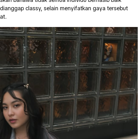
ianggap classy, selain menyifatkan gaya tersebut
at.