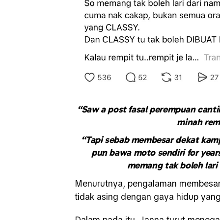
“Saw a post fasal perempuan cantik
minah rem
“Tapi sebab membesar dekat kamp
pun bawa moto sendiri for year
memang tak boleh lari
Menurutnya, pengalaman membesar 
tidak asing dengan gaya hidup yang 
Dalam pada itu, Janna turut menega