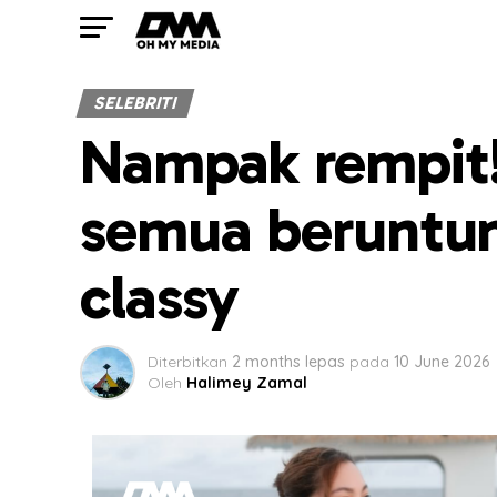
SELEBRITI
Nampak rempit!
semua beruntun
classy
Diterbitkan
2 months lepas
pada
10 June 2026
Oleh
Halimey Zamal