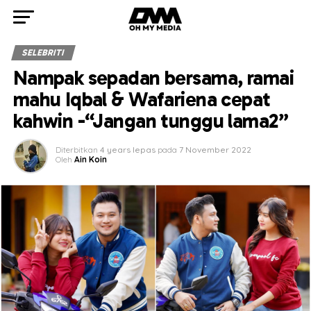
SELEBRITI
Nampak sepadan bersama, ramai
mahu Iqbal & Wafariena cepat
kahwin -“Jangan tunggu lama2”
Diterbitkan
4 years lepas
pada
7 November 2022
Oleh
Ain Koin