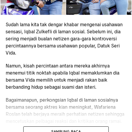
Sudah lama kita tak dengar khabar mengenai usahawan
sensasi, Iqbal Zulkefli di laman sosial. Sebelum ini, dia
sering menjadi bualan netizen gara-gara kontroversi
percintaannya bersama usahawan popular, Datuk Seri
Vida.
Namun, kisah percintaan antara mereka akhirnya
menemui titik noktah apabila Iqbal memaklumkan dia
bersama Vida memilih untuk menjadi rakan baik
berbanding hidup sebagai suami dan isteri.
Bagaimanapun, perkongsian Iqbal di laman sosialnya
bersama seorang aktres kian meningkat, Wafariena
Roslan telah berjaya meraih perhatian netizen sehingga
mencetuskan pelbagai reaksi dan kritikan orang ramai.
SAMBUNG BACA