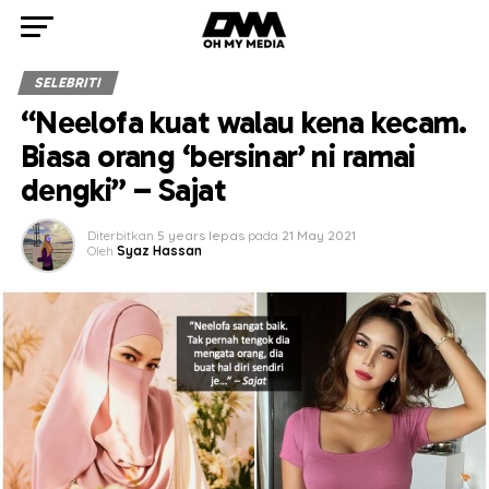
SELEBRITI
“Neelofa kuat walau kena kecam.
Biasa orang ‘bersinar’ ni ramai
dengki” – Sajat
Diterbitkan
5 years lepas
pada
21 May 2021
Oleh
Syaz Hassan