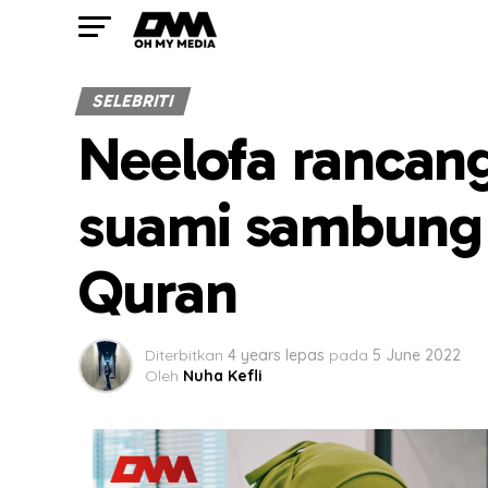
SELEBRITI
Neelofa rancang 
suami sambung b
Quran
Diterbitkan
4 years lepas
pada
5 June 2022
Oleh
Nuha Kefli