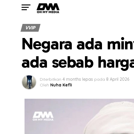
VVIP
Negara ada miny
ada sebab harg
Diterbitkan
4 months lepas
pada
8 April 2026
Oleh
Nuha Kefli