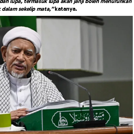
ah lupa, termasuk lupa akan janji boleh menurunkan
 dalam sekelip mata,”
katanya.