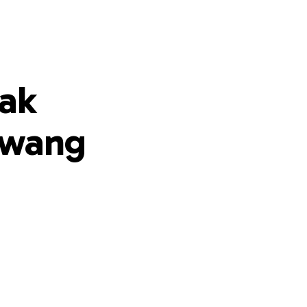
tak
Awang