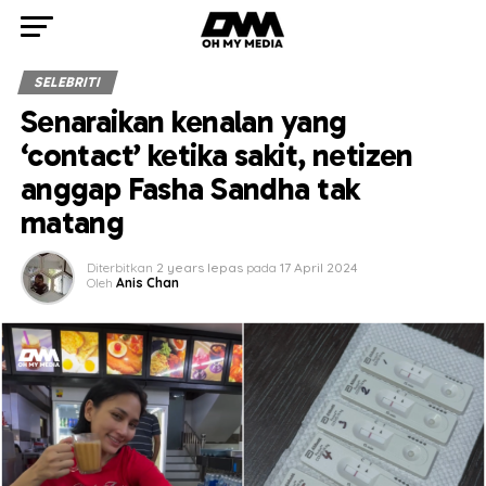
SELEBRITI
Senaraikan kenalan yang
‘contact’ ketika sakit, netizen
anggap Fasha Sandha tak
matang
Diterbitkan
2 years lepas
pada
17 April 2024
Oleh
Anis Chan