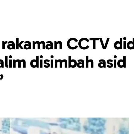
l rakaman CCTV di
alim disimbah asid
”