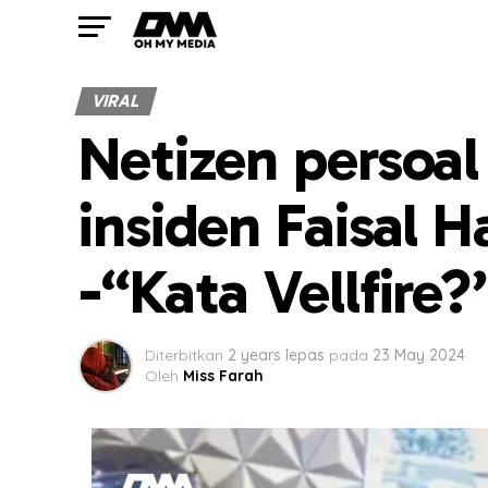
VIRAL
Netizen persoa
insiden Faisal H
-“Kata Vellfire?
Diterbitkan
2 years lepas
pada
23 May 2024
Oleh
Miss Farah