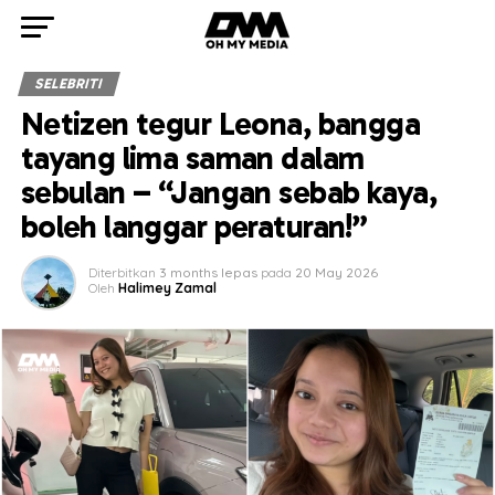
SELEBRITI
Netizen tegur Leona, bangga
tayang lima saman dalam
sebulan – “Jangan sebab kaya,
boleh langgar peraturan!”
Diterbitkan
3 months lepas
pada
20 May 2026
Oleh
Halimey Zamal