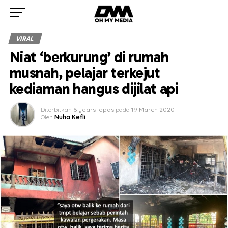
VIRAL
Niat ‘berkurung’ di rumah
musnah, pelajar terkejut
kediaman hangus dijilat api
Diterbitkan
6 years lepas
pada
19 March 2020
Oleh
Nuha Kefli