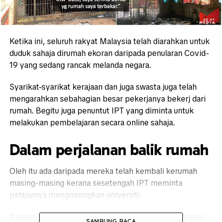
Ketika ini, seluruh rakyat Malaysia telah diarahkan untuk
duduk sahaja dirumah ekoran daripada penularan Covid-
19 yang sedang rancak melanda negara.
Syarikat-syarikat kerajaan dan juga swasta juga telah
mengarahkan sebahagian besar pekerjanya bekerj dari
rumah. Begitu juga penuntut IPT yang diminta untuk
melakukan pembelajaran secara online sahaja.
Dalam perjalanan balik rumah
Oleh itu ada daripada mereka telah kembali kerumah
masing-masing kerana sesetengah IPT meminta
pelajarnya mengosongkan universiti.
Namun, disebalik kelam-kabut dalam mematuhi arahan
SAMBUNG BACA