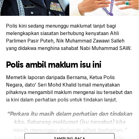
Polis kini sedang menunggu maklumat lanjut bagi
melengkapkan siasatan berhubung kenyataan Ahli
Parlimen Pasir Puteh,
Nik Muhammad Zawawi Salleh
yang didakwa menghina sahabat Nabi Muhammad SAW.
Polis ambil maklum isu ini
Memetik laporan daripada Bernama, Ketua Polis
Negara, dato’ Seri
Mohd Khalid Ismail
menyatakan
pihaknya mengambil maklum mengenai isu tersebut dan
ia kini dalam perhatian polis untuk tindakan lanjut.
“Perkara itu masih dalam perhatian dan tindakan
kita. Sebarang maklumat (isu tersebut) kita
masih menunggu daripada pihak berkaitan,”
katanya kepada pemberita selepas Majlis
SAMBUNG BACA