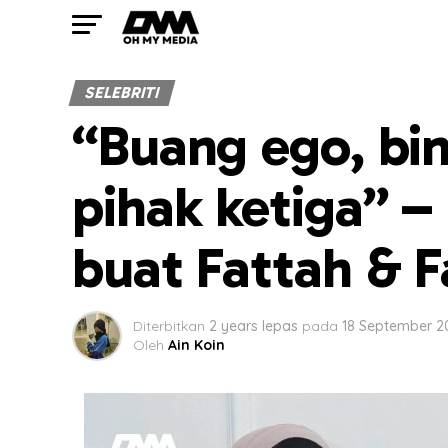
SELEBRITI
“Buang ego, bin
pihak ketiga” –
buat Fattah & F
Diterbitkan
2 years lepas
pada
18 September 2
Oleh
Ain Koin