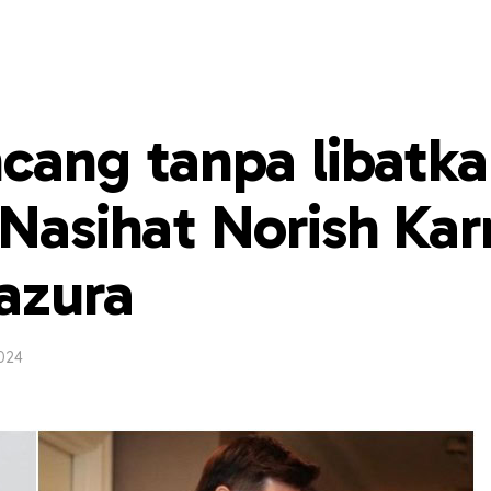
cang tanpa libatk
 Nasihat Norish Ka
azura
024