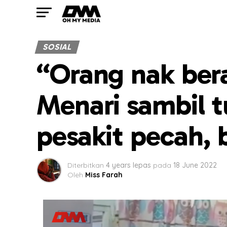
SOSIAL
“Orang nak bera
Menari sambil t
pesakit pecah, 
Diterbitkan
4 years lepas
pada
18 June 2022
Oleh
Miss Farah