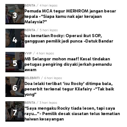
BERITA
4 hari lepas
Pemuda MCA tegur MERHROM jangan besar
kepala -“Siapa kamu nak ajar kerajaan
Malaysia?”
BERITA
5 hari lepas
Isu kematian Rocky: Operasi ikut SOP,
gangguan pemilik jadi punca -Datuk Bandar
VVIP
4 hari lepas
MB Selangor mohon maaf! Kesal tindakan
petugas pengiring disyaki jerkah pemandu
awam
SELEBRITI
6 hari lepas
Doa lelaki terlibat ‘isu Rocky’ ditimpa bala,
penerbit terkenal tegur Kilafairy -“Tak baik
yong”
BERITA
3 hari lepas
“Saya mengaku Rocky tiada lesen, tapi saya
rayu…”- Pemilik desak siasatan telus kematian
haiwan kesayangan