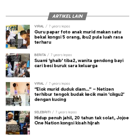
ARTIKEL LAIN
VIRAL
7 years lepas
Guru papar foto anak murid makan satu
bekal kongsi 5 orang, ibu2 pula luah rasa
terharu
BERITA
7 years lepas
Suami ‘ghaib’ tiba2, wanita gendong bayi
cari besi buruk sara keluarga
VIRAL
7 years lepas
“Elok murid duduk diam…” – Netizen
terhibur tengok budak kecik main ‘cikgu2’
dengan kucing
SELEBRITI
7 years lepas
Hidup penuh jahil, 20 tahun tak solat, Jojoe
One Nation kongsi kisah hijrah