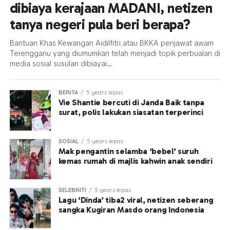
dibiaya kerajaan MADANI, netizen
tanya negeri pula beri berapa?
Bantuan Khas Kewangan Aidilfitri atau BKKA penjawat awam
Terengganu yang diumumkan telah menjadi topik perbualan di
media sosial susulan dibiayai...
BERITA
5 years lepas
Vie Shantie bercuti di Janda Baik tanpa
surat, polis lakukan siasatan terperinci
SOSIAL
5 years lepas
Mak pengantin selamba ‘bebel’ suruh
kemas rumah di majlis kahwin anak sendiri
SELEBRITI
5 years lepas
Lagu ‘Dinda’ tiba2 viral, netizen seberang
sangka Kugiran Masdo orang Indonesia