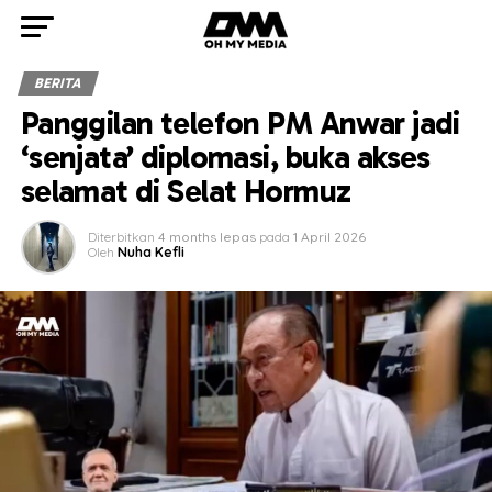
BERITA
Panggilan telefon PM Anwar jadi
‘senjata’ diplomasi, buka akses
selamat di Selat Hormuz
Diterbitkan
4 months lepas
pada
1 April 2026
Oleh
Nuha Kefli