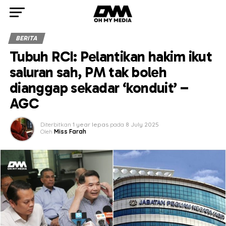
BERITA
Tubuh RCI: Pelantikan hakim ikut
saluran sah, PM tak boleh
dianggap sekadar ‘konduit’ –
AGC
Diterbitkan
1 year lepas
pada
8 July 2025
Oleh
Miss Farah