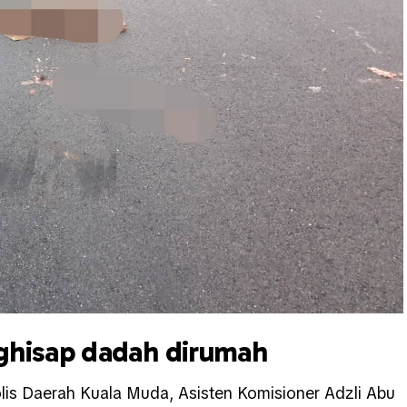
ghisap dadah dirumah
lis Daerah Kuala Muda, Asisten Komisioner Adzli Abu