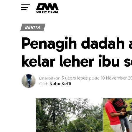
BERITA
Penagih dadah 
kelar leher ibu 
Diterbitkan
5 years lepas
pada
10 November 2
Oleh
Nuha Kefli