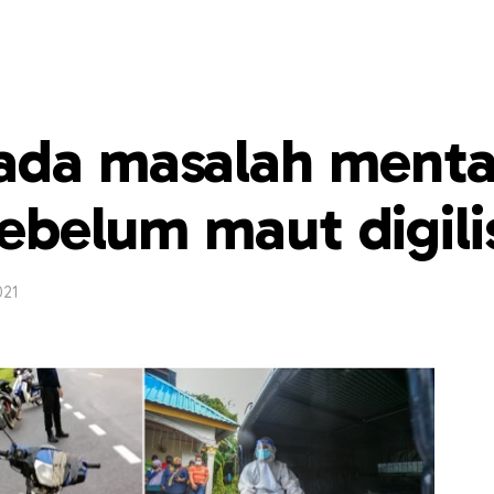
ada masalah menta
sebelum maut digilis
021