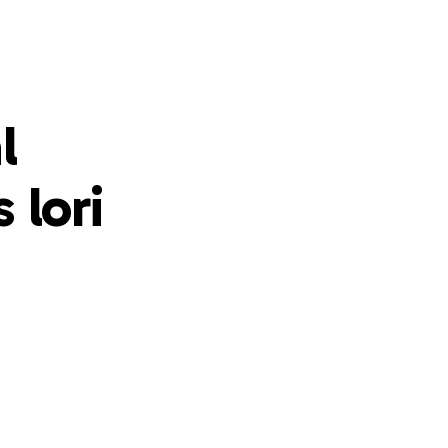
l
 lori