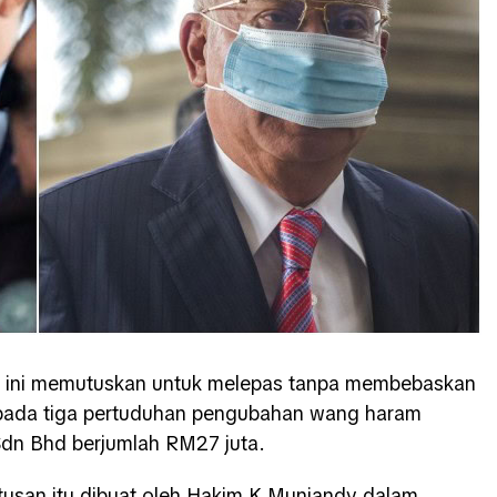
i ini memutuskan untuk melepas tanpa membebaskan
ipada tiga pertuduhan pengubahan wang haram
Sdn Bhd berjumlah RM27 juta.
utusan itu dibuat oleh Hakim K Muniandy dalam