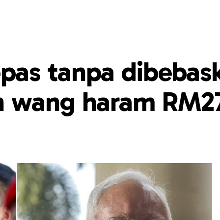
epas tanpa dibebas
n wang haram RM27