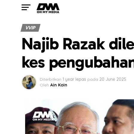
VVIP
Najib Razak dil
kes pengubaha
Diterbitkan
1 year lepas
pada
20 June 2025
Oleh
Ain Koin