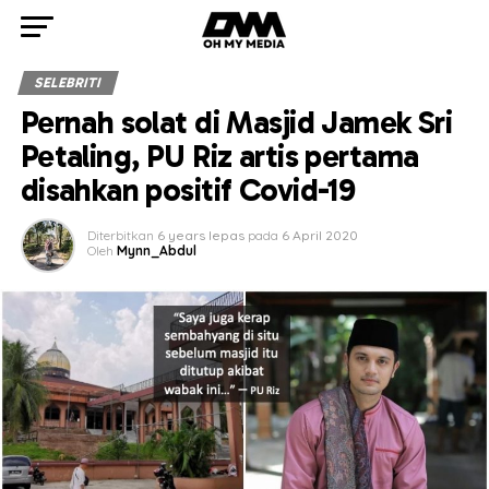
SELEBRITI
Pernah solat di Masjid Jamek Sri
Petaling, PU Riz artis pertama
disahkan positif Covid-19
Diterbitkan
6 years lepas
pada
6 April 2020
Oleh
Mynn_Abdul