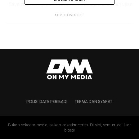
“Saya reda dengan berita ini. Saya anggap ia adalah ujian
Allah SWT. Kalau kita menjaga kesihatan sekali pun, tapi
ADVERTISEMENT
kalau Allah nak datangkan sakit juga, memang tak boleh
elak…”
POLISI DATA PERIBADI
TERMA DAN SYARAT
Bukan sekadar media, bukan sekadar cerita. Di sini, semua jadi luar
biasa!