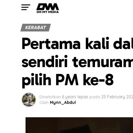
KERABAT
Pertama kali da
sendiri temuram
pilih PM ke-8
Diterbitkan
6 years lepas
pada
25 February 20
Oleh
Mynn_Abdul