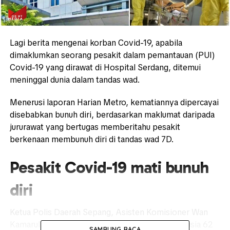
Lagi berita mengenai korban Covid-19, apabila
dimaklumkan seorang pesakit dalam pemantauan (PUI)
Covid-19 yang dirawat di Hospital Serdang, ditemui
meninggal dunia dalam tandas wad.
Menerusi laporan Harian Metro, kematiannya dipercayai
disebabkan bunuh diri, berdasarkan maklumat daripada
jururawat yang bertugas memberitahu pesakit
berkenaan membunuh diri di tandas wad 7D.
Pesakit Covid-19 mati bunuh
diri
Ketua Polis Daerah Sepang, Asisten Komisioner Wan
Kamarul Azran Wan Yusof berkata, Mangsa berusia 62
SAMBUNG BACA