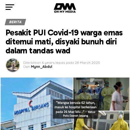
BERITA
Pesakit PUI Covid-19 warga emas
ditemui mati, disyaki bunuh diri
dalam tandas wad
Diterbitkan
6 years lepas
pada
28 March 2020
Oleh
Mynn_Abdul