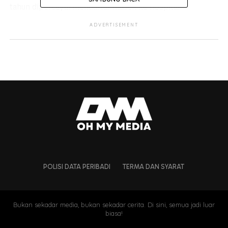
tahun dipercayai mendaftar masuk ke hospital
berkenaan pada 26 Mac lalu pada 2.30 pagi.
ADVERTISEMENT
POLISI DATA PERIBADI
TERMA DAN SYARAT
Jumpa mayat dalam tandas
wad
Bukan sekadar media, bukan sekadar cerita. Di sini, semua jadi luar
biasa!