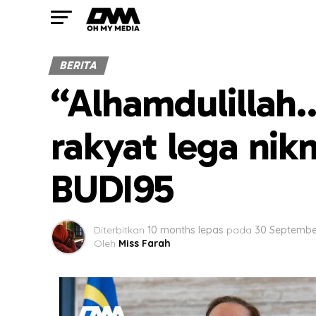
BERITA
“Alhamdulillah
rakyat lega nikm
BUDI95
Diterbitkan
10 months lepas
pada
30 Septembe
Oleh
Miss Farah