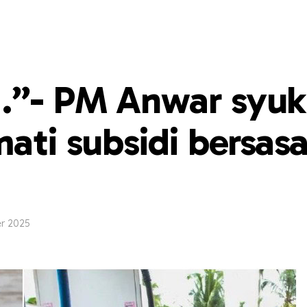
…”- PM Anwar syuk
ati subsidi bersasa
r 2025