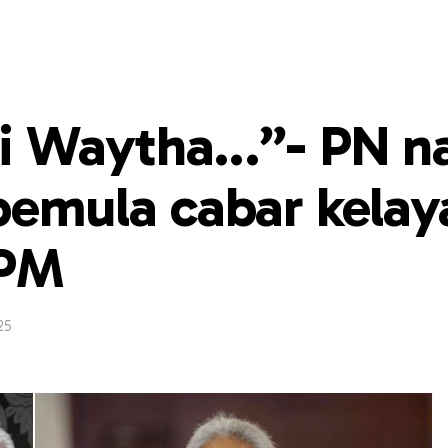
di Waytha…”- PN n
pemula cabar kela
 PM
25