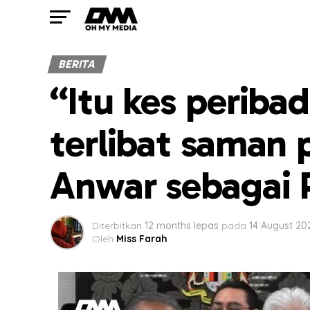
BERITA
“Itu kes periba
terlibat saman 
Anwar sebagai
Diterbitkan
12 months lepas
pada
14 August 20
Oleh
Miss Farah