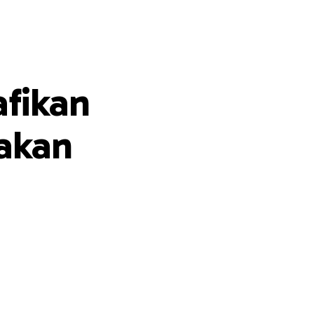
afikan
yakan