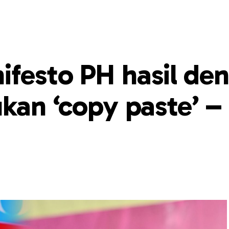
festo PH hasil de
ukan ‘copy paste’ –