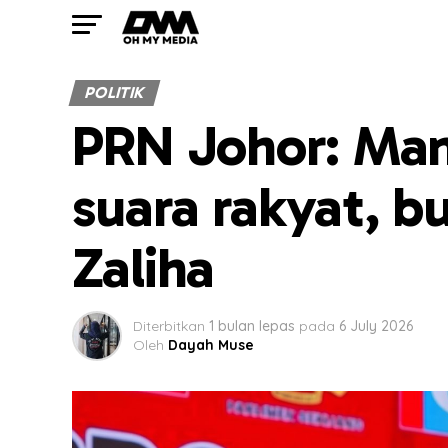
POLITIK
PRN Johor: Mani
suara rakyat, b
Zaliha
Diterbitkan
1 bulan lepas
pada
6 July 2026
Oleh
Dayah Muse