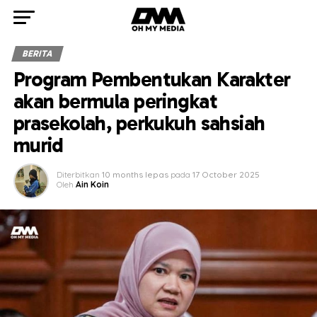
BERITA
Program Pembentukan Karakter
akan bermula peringkat
prasekolah, perkukuh sahsiah
murid
Diterbitkan
10 months lepas
pada
17 October 2025
Oleh
Ain Koin