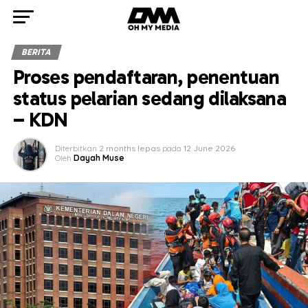
BERITA
Proses pendaftaran, penentuan
status pelarian sedang dilaksana
– KDN
Diterbitkan
2 months lepas
pada
12 June 2026
Oleh
Dayah Muse