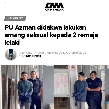
SELEBRITI
PU Azman didakwa lakukan
amang seksual kepada 2 remaja
lelaki
Diterbitkan
4 years lepas
pada
12 October 2022
Oleh
Nuha Kefli