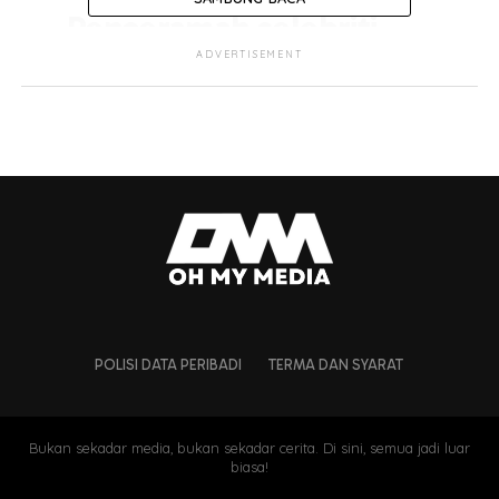
Penceramah selebriti,
PU Azman didakwa di
ADVERTISEMENT
Mahkamah Sesyen
Seremban hari ini atas
lima pertuduhan amang
seksual terhadap dua
remaja lelaki tahun lalu.
#puazman
♬ original sound - Kosmo! - kosmoonline
POLISI DATA PERIBADI
TERMA DAN SYARAT
Bukan sekadar media, bukan sekadar cerita. Di sini, semua jadi luar
biasa!