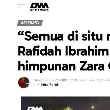
SELEBRITI
“Semua di situ 
Rafidah Ibrahim 
himpunan Zara 
Diterbitkan
12 months lepas
pada
17 August 20
Oleh
Miss Farah