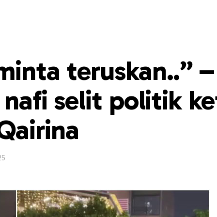
minta teruskan..” –
nafi selit politik ke
Qairina
25