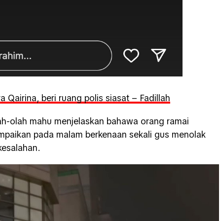
 Qairina, beri ruang polis siasat – Fadillah
lah-olah mahu menjelaskan bahawa orang ramai
mpaikan pada malam berkenaan sekali gus menolak
kesalahan.