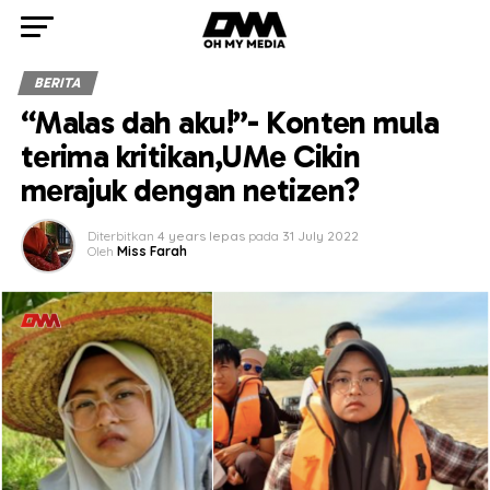
BERITA
“Malas dah aku!”- Konten mula
terima kritikan,UMe Cikin
merajuk dengan netizen?
Diterbitkan
4 years lepas
pada
31 July 2022
Oleh
Miss Farah