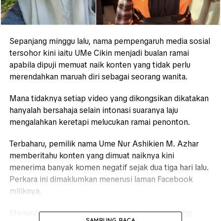
Sepanjang minggu lalu, nama pempengaruh media sosial
tersohor kini iaitu UMe Cikin menjadi bualan ramai
apabila dipuji memuat naik konten yang tidak perlu
merendahkan maruah diri sebagai seorang wanita.
Mana tidaknya setiap video yang dikongsikan dikatakan
hanyalah bersahaja selain intonasi suaranya laju
mengalahkan keretapi melucukan ramai penonton.
Terbaharu, pemilik nama Ume Nur Ashikien M. Azhar
memberitahu konten yang dimuat naiknya kini
menerima banyak komen negatif sejak dua tiga hari lalu.
Perkara ini dimaklumkan menerusi laman Facebook
miliknya.
Menurut usahawan acar ikna masin itu, komen yang
SAMBUNG BACA