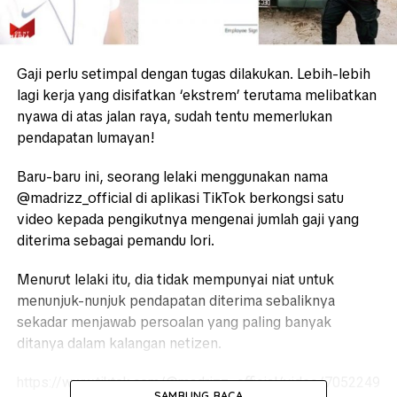
Gaji perlu setimpal dengan tugas dilakukan. Lebih-lebih
lagi kerja yang disifatkan ‘ekstrem’ terutama melibatkan
nyawa di atas jalan raya, sudah tentu memerlukan
pendapatan lumayan!
Baru-baru ini, seorang lelaki menggunakan nama
@madrizz_official di aplikasi TikTok berkongsi satu
video kepada pengikutnya mengenai jumlah gaji yang
diterima sebagai pemandu lori.
Menurut lelaki itu, dia tidak mempunyai niat untuk
menunjuk-nunjuk pendapatan diterima sebaliknya
sekadar menjawab persoalan yang paling banyak
ditanya dalam kalangan netizen.
https://www.tiktok.com/@madrizz_official/video/7052249
SAMBUNG BACA