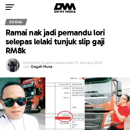
SOSIAL
Ramai nak jadi pemandu lori
selepas lelaki tunjuk slip gaji
RM8k
Diterbitkan
5 years lepas
pada
13 January 2022
Oleh
Dayah Muse