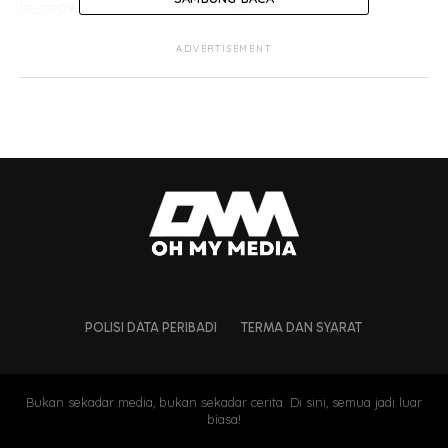
is_copy_url=1&is_from_webapp=v1
ADVERTISEMENT
POLISI DATA PERIBADI
TERMA DAN SYARAT
Bukan sekadar media, bukan sekadar cerita. Di sini, semua jadi luar
biasa!