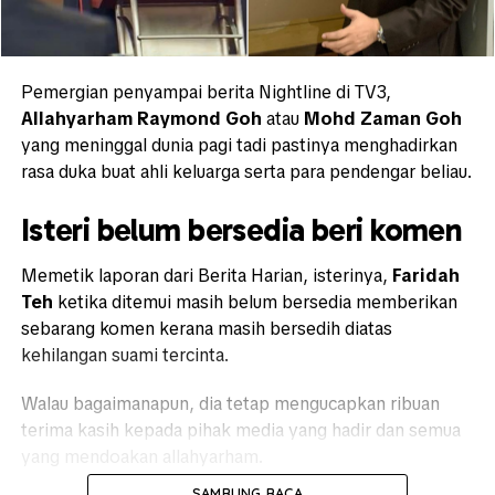
Pemergian penyampai berita Nightline di TV3,
Allahyarham Raymond Goh
atau
Mohd Zaman Goh
yang meninggal dunia pagi tadi pastinya menghadirkan
rasa duka buat ahli keluarga serta para pendengar beliau.
Isteri belum bersedia beri komen
Memetik laporan dari Berita Harian, isterinya,
Faridah
Teh
ketika ditemui masih belum bersedia memberikan
sebarang komen kerana masih bersedih diatas
kehilangan suami tercinta.
Walau bagaimanapun, dia tetap mengucapkan ribuan
terima kasih kepada pihak media yang hadir dan semua
yang mendoakan allahyarham.
SAMBUNG BACA