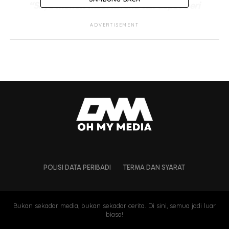
“Saya mohon maaf kerana tak dapat beri
sebarang komen. Emosi saya belum stabil,”
ADVERTISEMENT
“Saya hargai kehadiran anda semua. Sebarang
maklumat boleh hubungi penerbit berita slot
Nightline,”
ujarnya yang kelihatan sugul.
POLISI DATA PERIBADI
TERMA DAN SYARAT
Bukan sekadar media, bukan sekadar cerita. Di sini, semua jadi luar
biasa!