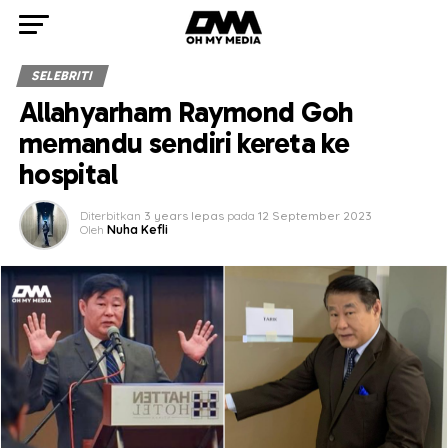
SELEBRITI
Allahyarham Raymond Goh
memandu sendiri kereta ke
hospital
Diterbitkan
3 years lepas
pada
12 September 2023
Oleh
Nuha Kefli