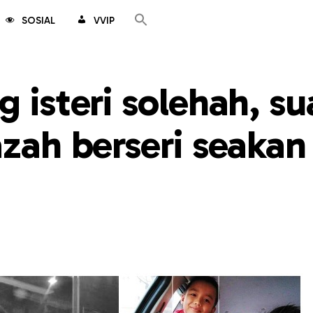
SOSIAL
VVIP
g isteri solehah, s
azah berseri seakan