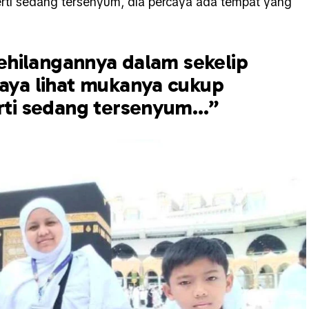
perti sedang tersenyum, dia percaya ada tempat yang
ehilangannya dalam sekelip
saya lihat mukanya cukup
erti sedang tersenyum…”