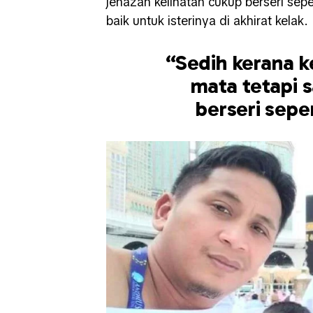
jenazah kelihatan cukup berseri se
baik untuk isterinya di akhirat kelak.
“Sedih kerana k
mata tetapi 
berseri sep