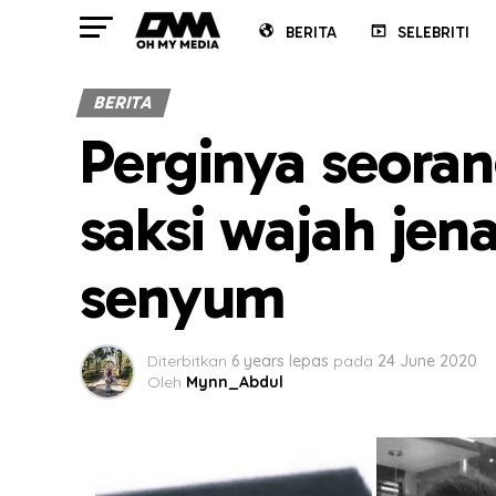
BERITA
SELEBRITI
BERITA
Perginya seoran
saksi wajah jen
senyum
Diterbitkan
6 years lepas
pada
24 June 2020
Oleh
Mynn_Abdul