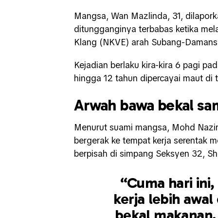
Mangsa, Wan Mazlinda, 31, dilapor
ditungganginya terbabas ketika mela
Klang (NKVE) arah Subang-Damansar
Kejadian berlaku kira-kira 6 pagi pa
hingga 12 tahun dipercayai maut di 
Arwah bawa bekal sa
Menurut suami mangsa, Mohd Nazir Z
bergerak ke tempat kerja serentak
berpisah di simpang Seksyen 32, S
“Cuma hari ini
kerja lebih aw
bekal makanan,