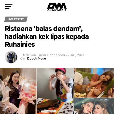
SELEBRITI
Risteena ‘balas dendam’,
hadiahkan kek lipas kepada
Ruhainies
Diterbitkan
5 years lepas
pada
29 July 2021
Oleh
Dayah Muse