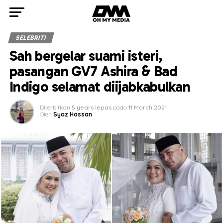
SELEBRITI
Sah bergelar suami isteri,
pasangan GV7 Ashira & Bad
Indigo selamat diijabkabulkan
Diterbitkan
5 years lepas
pada
11 March 2021
Oleh
Syaz Hassan