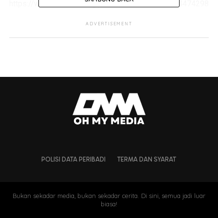
https://www.tiktok.com/@pasak_bumi_/video/7144742986
is_copy_url=1&is_from_webapp=v1
ADVERTISEMENT
POLISI DATA PERIBADI
TERMA DAN SYARAT
Bukan sekadar media, bukan sekadar cerita. Di sini, semua jadi luar
biasa!