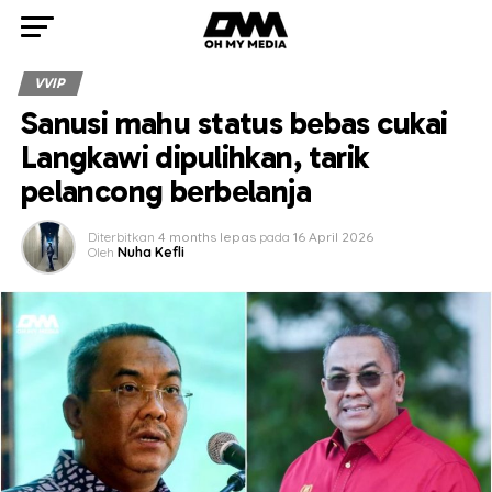
VVIP
Sanusi mahu status bebas cukai
Langkawi dipulihkan, tarik
pelancong berbelanja
Diterbitkan
4 months lepas
pada
16 April 2026
Oleh
Nuha Kefli