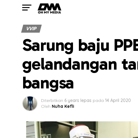
VVIP
Sarung baju PP
gelandangan tan
bangsa
Diterbitkan
6 years lepas
pada
14 April 2020
Oleh
Nuha Kefli