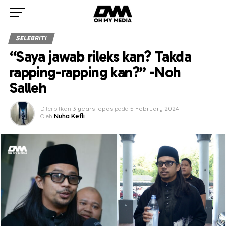
SELEBRITI
“Saya jawab rileks kan? Takda
rapping-rapping kan?” -Noh
Salleh
Diterbitkan
3 years lepas
pada
5 February 2024
Oleh
Nuha Kefli